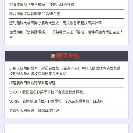
視障按摩師「牛角撥筋」 技能培訓再升級
南台南家扶集愛助學 特賣傳希望
聖約翰科大埔園開心農場大豐收 南瓜飄香串起校園與社區
從受助到「蛋黃酥媽媽」 芥菜種會以工「帶振」陪伴照顧者烤出自立人
生
野菜學校
走進大自然的教室一起認識野菜 《台灣心事》主持人陳樂融專訪野菜學
校創辦人陳木城校長和秘書長王貝絲
梅居農場田媽媽野菜料理課程
11/01，歡迎報名野菜學學校「食農及養蜂課程」
10/25，歡迎參加「銀河野菜學校」SDGs永續生態一日課程
信義社大寒假班—鼠麴草粿料理