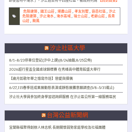
即使暫時不淹水了，汐止過去有十四座社區，被政府列為
【回到首頁】
危險建築
,
國王山莊
,
堪農山莊
,
孝友別墅
,
容邑社區
,
汐止
危險建築
,
汐止淹水
,
淹水區域
,
瑞士山莊
,
老爺山莊
,
長青
山莊
,
颱風
汐止社區大學
8/1~8/23停車位登記(汐中上課)(8/24抽籤;8/25公佈)
2026超行星盃全國桌球錦標賽 在秀峰高中體育館盛大舉行
【歲月如歌年華之憶寫作班】戀愛與擇偶
6/27,115春季班成果展動態表演或靜態展攤意願調查(5/8~5/31截止)
汐止社大學員參加終身學習諮詢師服務 在汐止區公所第一線服務區民
台灣公益新聞網
宜蘭縣福聚得創辦人林志帆 長期關懷弱勢家庭學校及社福團體