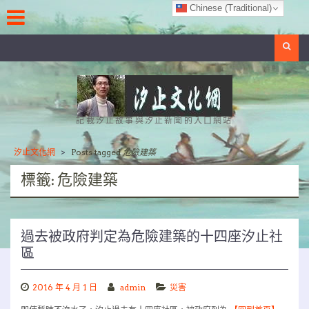
Skip
Chinese (Traditional)
to
content
Search
記載汐止故事與汐止新聞的入口網站
汐止文化網
>
Posts tagged
危險建築
標籤:
危險建築
過去被政府判定為危險建築的十四座汐止社
區
2016 年 4 月 1 日
admin
災害