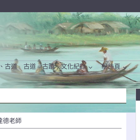
、古道
古道
古蹟
文化紀錄
粉絲頁
達德老師