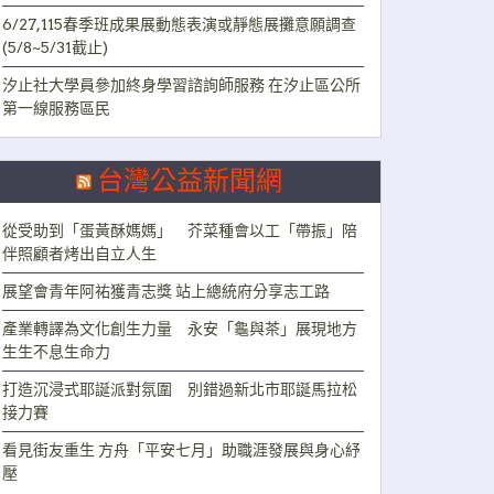
6/27,115春季班成果展動態表演或靜態展攤意願調查
(5/8~5/31截止)
汐止社大學員參加終身學習諮詢師服務 在汐止區公所
第一線服務區民
台灣公益新聞網
從受助到「蛋黃酥媽媽」 芥菜種會以工「帶振」陪
伴照顧者烤出自立人生
展望會青年阿祐獲青志獎 站上總統府分享志工路
產業轉譯為文化創生力量 永安「龜與茶」展現地方
生生不息生命力
打造沉浸式耶誕派對氛圍 別錯過新北市耶誕馬拉松
接力賽
看見街友重生 方舟「平安七月」助職涯發展與身心紓
壓