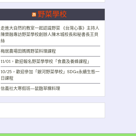
野菜學校
走進大自然的教室一起認識野菜 《台灣心事》主持人
陳樂融專訪野菜學校創辦人陳木城校長和秘書長王貝
絲
梅居農場田媽媽野菜料理課程
11/01，歡迎報名野菜學學校「食農及養蜂課程」
10/25，歡迎參加「銀河野菜學校」SDGs永續生態一
日課程
信義社大寒假班—鼠麴草粿料理