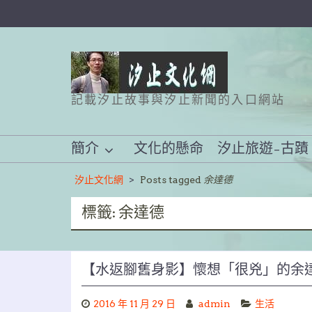
Skip
to
content
記載汐止故事與汐止新聞的入口網站
簡介
文化的懸命
汐止旅遊–古蹟
汐止文化網
>
Posts tagged
余達德
標籤:
余達德
【水返腳舊身影】懷想「很兇」的余
2016 年 11 月 29 日
admin
生活