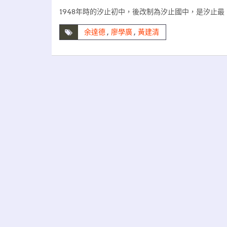
1948年時的汐止初中，後改制為汐止國中，是汐止最
余達德
,
廖學廣
,
黃建清