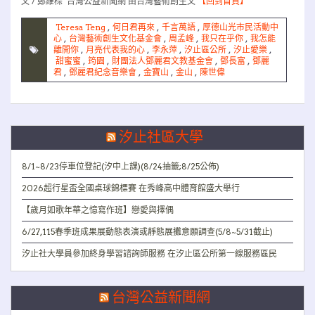
文 / 鄭維棕 台灣公益新聞網 由台灣藝術創生文
【回到首頁】
Teresa Teng
,
何日君再來
,
千言萬語
,
厚德山光市民活動中
心
,
台灣藝術創生文化基金會
,
周孟峰
,
我只在乎你
,
我怎能
離開你
,
月亮代表我的心
,
李永萍
,
汐止區公所
,
汐止愛樂
,
甜蜜蜜
,
筠園
,
財團法人鄧麗君文教基金會
,
鄧長富
,
鄧麗
君
,
鄧麗君紀念音樂會
,
金寶山
,
金山
,
陳世偉
汐止社區大學
8/1~8/23停車位登記(汐中上課)(8/24抽籤;8/25公佈)
2026超行星盃全國桌球錦標賽 在秀峰高中體育館盛大舉行
【歲月如歌年華之憶寫作班】戀愛與擇偶
6/27,115春季班成果展動態表演或靜態展攤意願調查(5/8~5/31截止)
汐止社大學員參加終身學習諮詢師服務 在汐止區公所第一線服務區民
台灣公益新聞網