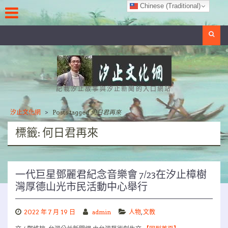
Skip
Chinese (Traditional)
to
content
Search
記載汐止故事與汐止新聞的入口網站
汐止文化網
>
Posts tagged
何日君再來
標籤:
何日君再來
一代巨星鄧麗君紀念音樂會 7/23在汐止樟樹
灣厚德山光市民活動中心舉行
2022 年 7 月 19 日
admin
人物
,
文教