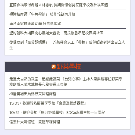
宜蘭縣福聚得創辦人林志帆 長期關懷弱勢家庭學校及社福團體
視障按摩師「牛角撥筋」 技能培訓再升級
南台南家扶集愛助學 特賣傳希望
聖約翰科大埔園開心農場大豐收 南瓜飄香串起校園與社區
從受助到「蛋黃酥媽媽」 芥菜種會以工「帶振」陪伴照顧者烤出自立人
生
野菜學校
走進大自然的教室一起認識野菜 《台灣心事》主持人陳樂融專訪野菜學
校創辦人陳木城校長和秘書長王貝絲
梅居農場田媽媽野菜料理課程
11/01，歡迎報名野菜學學校「食農及養蜂課程」
10/25，歡迎參加「銀河野菜學校」SDGs永續生態一日課程
信義社大寒假班—鼠麴草粿料理