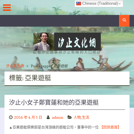
Skip
Chinese (Traditional)
to
content
Search
記載汐止故事與汐止新聞的入口網站
汐止文化網
>
Posts tagged
亞果遊艇
標籤:
亞果遊艇
汐止小女子鄭寶蓮和她的亞果遊艇
2016 年 4 月 1 日
admin
人物
,
生活
▲亞果遊艇俱樂部是台灣頂級的遊艇公司，董事中的一位
【回到首頁】