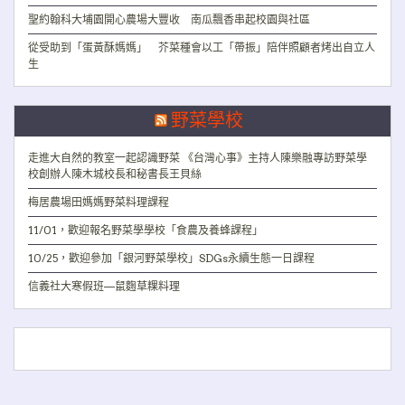
聖約翰科大埔園開心農場大豐收 南瓜飄香串起校園與社區
從受助到「蛋黃酥媽媽」 芥菜種會以工「帶振」陪伴照顧者烤出自立人
生
野菜學校
走進大自然的教室一起認識野菜 《台灣心事》主持人陳樂融專訪野菜學
校創辦人陳木城校長和秘書長王貝絲
梅居農場田媽媽野菜料理課程
11/01，歡迎報名野菜學學校「食農及養蜂課程」
10/25，歡迎參加「銀河野菜學校」SDGs永續生態一日課程
信義社大寒假班—鼠麴草粿料理