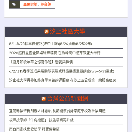
亞果遊艇
,
鄭寶蓮
汐止社區大學
8/1~8/23停車位登記(汐中上課)(8/24抽籤;8/25公佈)
2026超行星盃全國桌球錦標賽 在秀峰高中體育館盛大舉行
【歲月如歌年華之憶寫作班】戀愛與擇偶
6/27,115春季班成果展動態表演或靜態展攤意願調查(5/8~5/31截止)
汐止社大學員參加終身學習諮詢師服務 在汐止區公所第一線服務區民
台灣公益新聞網
宜蘭縣福聚得創辦人林志帆 長期關懷弱勢家庭學校及社福團體
視障按摩師「牛角撥筋」 技能培訓再升級
南台南家扶集愛助學 特賣傳希望